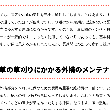
ても、電気や水道の契約を完全に解約してしまうことはあまりお
が通っていたほうが便利ですし、水道の水を定期的に流さないと
内に侵入する原因になるからです。そのため、最低限のアンペア
ースが一般的です。まったく使用していない月であっても、基本
す。少額に思えるかもしれませんが、長期間にわたって所有し続
草の草刈りにかかる外構のメンテナ
外構部分をきれいに保つための費用も重要な維持費の一部です。
茂り、庭木の枝も伸び放題になってしまいます。これらを放置す
メバチなどの害虫が巣を作ったりする原因になります。隣の敷地
スも後を絶ちません。自分で草刈りや剪定を行うのが難しい場合