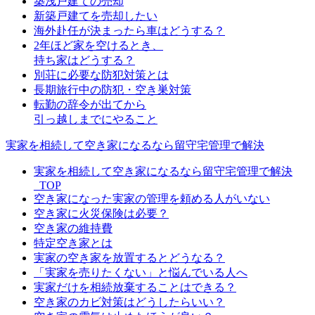
築浅戸建ての売却
新築戸建てを売却したい
海外赴任が決まったら車はどうする？
2年ほど家を空けるとき、
持ち家はどうする？
別荘に必要な防犯対策とは
長期旅行中の防犯・空き巣対策
転勤の辞令が出てから
引っ越しまでにやること
実家を相続して空き家になるなら留守宅管理で解決
実家を相続して空き家になるなら留守宅管理で解決
_TOP
空き家になった実家の管理を頼める人がいない
空き家に火災保険は必要？
空き家の維持費
特定空き家とは
実家の空き家を放置するとどうなる？
「実家を売りたくない」と悩んでいる人へ
実家だけを相続放棄することはできる？
空き家のカビ対策はどうしたらいい？