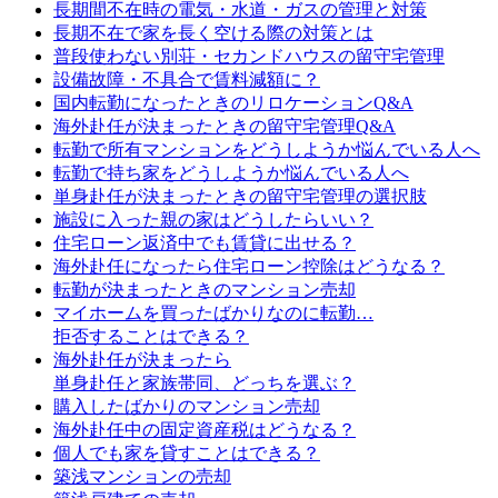
長期間不在時の電気・水道・ガスの管理と対策
長期不在で家を長く空ける際の対策とは
普段使わない別荘・セカンドハウスの留守宅管理
設備故障・不具合で賃料減額に？
国内転勤になったときのリロケーションQ&A
海外赴任が決まったときの留守宅管理Q&A
転勤で所有マンションをどうしようか悩んでいる人へ
転勤で持ち家をどうしようか悩んでいる人へ
単身赴任が決まったときの留守宅管理の選択肢
施設に入った親の家はどうしたらいい？
住宅ローン返済中でも賃貸に出せる？
海外赴任になったら住宅ローン控除はどうなる？
転勤が決まったときのマンション売却
マイホームを買ったばかりなのに転勤…
拒否することはできる？
海外赴任が決まったら
単身赴任と家族帯同、どっちを選ぶ？
購入したばかりのマンション売却
海外赴任中の固定資産税はどうなる？
個人でも家を貸すことはできる？
築浅マンションの売却