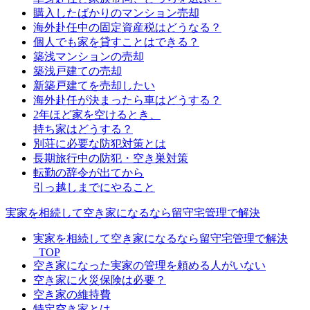
購入したばかりのマンション売却
海外赴任中の固定資産税はどうなる？
個人でも家を貸すことはできる？
築浅マンションの売却
築浅戸建ての売却
新築戸建てを売却したい
海外赴任が決まったら車はどうする？
2年ほど家を空けるとき、
持ち家はどうする？
別荘に必要な防犯対策とは
長期旅行中の防犯・空き巣対策
転勤の辞令が出てから
引っ越しまでにやること
実家を相続して空き家になるなら留守宅管理で解決
実家を相続して空き家になるなら留守宅管理で解決
_TOP
空き家になった実家の管理を頼める人がいない
空き家に火災保険は必要？
空き家の維持費
特定空き家とは