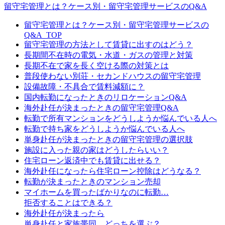
留守宅管理とは？ケース別・留守宅管理サービスのQ&A
留守宅管理とは？ケース別・留守宅管理サービスの
Q&A_TOP
留守宅管理の方法として賃貸に出すのはどう？
長期間不在時の電気・水道・ガスの管理と対策
長期不在で家を長く空ける際の対策とは
普段使わない別荘・セカンドハウスの留守宅管理
設備故障・不具合で賃料減額に？
国内転勤になったときのリロケーションQ&A
海外赴任が決まったときの留守宅管理Q&A
転勤で所有マンションをどうしようか悩んでいる人へ
転勤で持ち家をどうしようか悩んでいる人へ
単身赴任が決まったときの留守宅管理の選択肢
施設に入った親の家はどうしたらいい？
住宅ローン返済中でも賃貸に出せる？
海外赴任になったら住宅ローン控除はどうなる？
転勤が決まったときのマンション売却
マイホームを買ったばかりなのに転勤…
拒否することはできる？
海外赴任が決まったら
単身赴任と家族帯同、どっちを選ぶ？