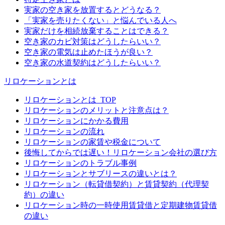
実家の空き家を放置するとどうなる？
「実家を売りたくない」と悩んでいる人へ
実家だけを相続放棄することはできる？
空き家のカビ対策はどうしたらいい？
空き家の電気は止めたほうが良い？
空き家の水道契約はどうしたらいい？
リロケーションとは
リロケーションとは_TOP
リロケーションのメリットと注意点は？
リロケーションにかかる費用
リロケーションの流れ
リロケーションの家賃や税金について
後悔してからでは遅い！リロケーション会社の選び方
リロケーションのトラブル事例
リロケーションとサブリースの違いとは？
リロケーション（転貸借契約）と賃貸契約（代理契
約）の違い
リロケーション時の一時使用賃貸借と定期建物賃貸借
の違い